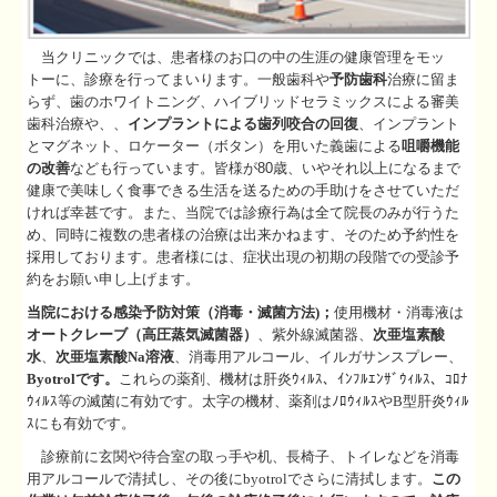
当クリニックでは、患者様のお口の中の生涯の健康管理をモッ
トーに、診療を行ってまいります。一般歯科や
予防歯科
治療に留ま
らず、歯のホワイトニング、ハイブリッドセラミックスによる審美
歯科治療や、、
インプラントによる歯列咬合の回復
、インプラント
とマグネット、ロケーター（ボタン）を用いた義歯による
咀嚼機能
の改善
なども行っています。皆様が80歳、いやそれ以上になるまで
健康で美味しく食事できる生活を送るための手助けをさせていただ
ければ幸甚です。
また、当院では診療行為は全て院長のみが行うた
め、同時に複数の患者様の治療は出来かねます、そのため予約性を
採用しております。患者様には、症状出現の初期の段階での受診予
約をお願い申し上げます。
当院における感染予防対策（消毒・滅菌方法)；
使用機材・消毒液は
オートクレーブ（高圧蒸気滅菌器）
、紫外線滅菌器、
次亜塩素酸
水
、
次亜塩素酸Na溶液
、消毒用アルコール、イルガサンスプレー、
Byotrol
です。
これらの薬剤、機材
は肝炎ｳｨﾙｽ、ｲﾝﾌﾙｴﾝｻﾞｳｨﾙｽ、ｺﾛﾅ
ｳｨﾙｽ等の滅菌に
有効です。太字の機材、薬剤はﾉﾛｳｨﾙｽやB型肝炎ｳｨﾙ
ｽ
にも有効です。
診療前に玄関や待合室の取っ手や机、長椅子、トイレなどを消毒
用アルコールで清拭し、
その後にbyotrolでさらに清拭します。
この