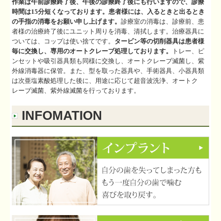
作業は午前診療終了後、
午後の診療終了後にも行いますので、診療
時間は15分短くなっております。
患者様には、入るときと出るとき
の手指の消毒をお願い申し上げます。
診療室の消毒は、
診療前、患
者様の治療終了後にユニット周りを消毒、
清拭します。
治療器具に
ついては、
コップは使い捨てです。
タービン等の切削器具は患者様
毎に交換し、専用のオートクレーブ処理しております。
トレー、ピ
ンセットや吸引器具類も同様に交換し、
オートクレーブ滅菌し、紫
外線消毒器に保管。また、
型を取った器具や、手術器具、小器具類
は次亜塩素酸処理した後に、
用途に応じて超音波洗浄、オートク
レーブ滅菌、紫外線滅菌を行っております
。
INFOMATION