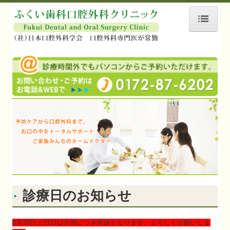
ホーム
院長紹介
院内紹介
診療内容
インプラントとは
訪問歯科
アクセス
サイトマップ
診療日のお知らせ
診療予約
6月20日と21日は出張につき
休診となります。よろしくお願いしま